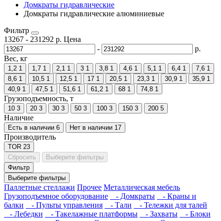
Домкраты гидравлические
Домкраты гидравлические алюминиевые
Фильтр
13267
-
231292
р.
Цена
-
р.
Вес, кг
1,2
1
1,7
1
2,1
1
3
1
3,8
1
4,6
1
5,1
1
6,4
1
7,6
1
8,6
1
10,5
1
12,5
1
17
1
20,5
1
23,3
1
30,9
1
35,9
1
40,9
1
47,5
1
51,6
1
61,2
1
68
1
74,8
1
Грузоподъемность, т
10
3
20
3
30
3
50
3
100
3
150
3
200
5
Наличие
Есть в наличии
6
Нет в наличии
17
Производитель
TOR
23
Сбросить
Выберите фильтры
Фильтр
Выберите фильтры
Паллетные стеллажи
Прочее
Металлическая мебель
Грузоподъемное оборудование
- Домкраты
- Краны и
балки
- Пульты управления
- Тали
- Тележки для талей
- Лебедки
- Такелажные платформы
- Захваты
- Блоки